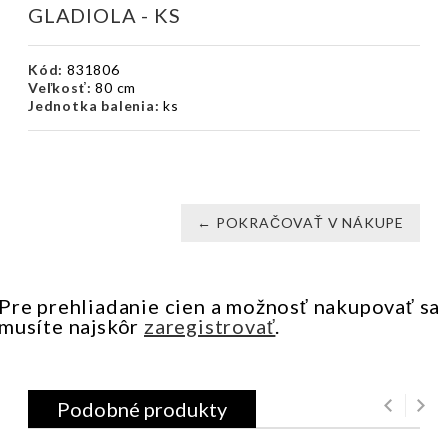
GLADIOLA - KS
Kód:
831806
Veľkosť:
80 cm
Jednotka balenia:
ks
← POKRAČOVAŤ V NÁKUPE
Pre prehliadanie cien a možnosť nakupovať sa
musíte najskôr
zaregistrovať
.
Podobné produkty