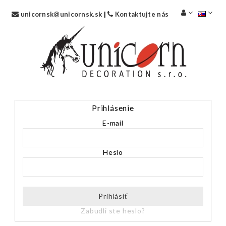
unicornsk@unicornsk.sk
|
Kontaktujte nás
Prihlásenie
E-mail
Heslo
Prihlásiť
Zabudli ste heslo?