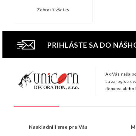
Zobraziť všetky
PRIHLÁSTE SA DO NÁŠH
Ak Vás naša p
sa zaregistrov
domova alebo 
Naskladnili sme pre Vás
M