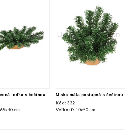
redná loďka s čečinou
Miska mála postupná s čečinou
Kód:
332
:
65x40 cm
Veľkosť:
40x50 cm