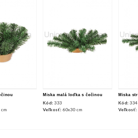
ečinou
Miska malá loďka s čečinou
Miska st
Kód:
333
Kód:
334
 cm
Veľkosť:
60x30 cm
Veľkosť