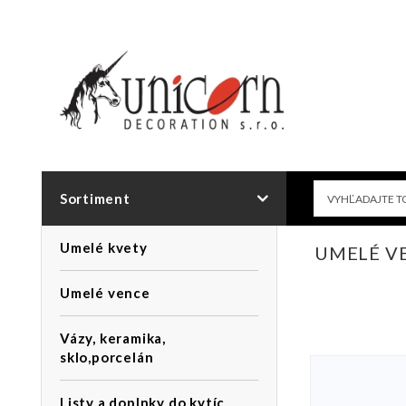
Sortiment
Umelé kvety
UMELÉ VE
Umelé vence
Vázy, keramika,
sklo,porcelán
Listy a doplnky do kytíc