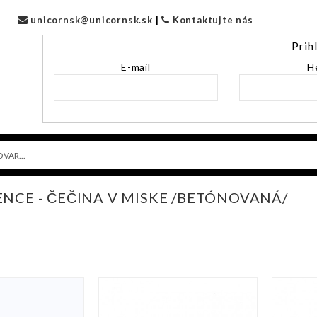
unicornsk@unicornsk.sk
|
Kontaktujte nás
Prih
E-mail
H
NCE - ČEČINA V MISKE /BETÓNOVANÁ/