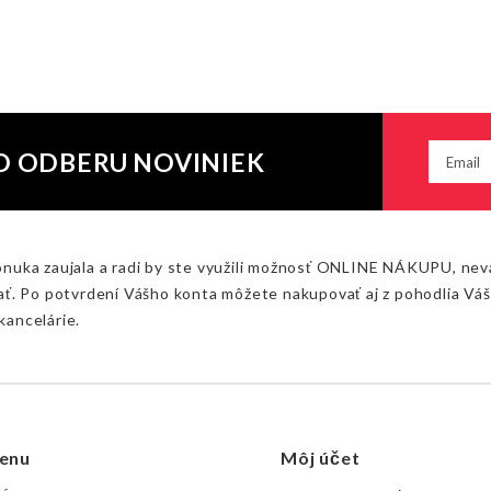
O ODBERU NOVINIEK
onuka zaujala a radi by ste využili možnosť ONLINE NÁKUPU, nev
ať. Po potvrdení Vášho konta môžete nakupovať aj z pohodlia Vá
kancelárie.
enu
Môj účet