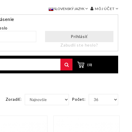
MÔJ ÚČET
SLOVENSKÝ JAZYK
lásenie
eslo
Prihlásiť
Zabudli ste heslo?
(0)
Zoradiť:
Počet: