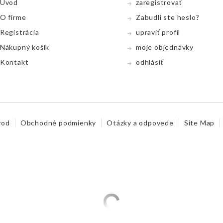
Úvod
zaregistrovať
O firme
Zabudli ste heslo?
Registrácia
upraviť profil
Nákupný koší­k
moje objednávky
Kontakt
odhlásiť
vod
Obchodné podmienky
Otázky a odpovede
Site Map