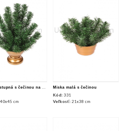
Miska postupná s čečinou na nožičke
Miska malá s čečinou
Kód:
331
:
40x45 cm
Veľkosť:
21x38 cm