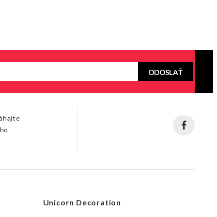
ODOSLAŤ
áhajte
šho
Unicorn Decoration