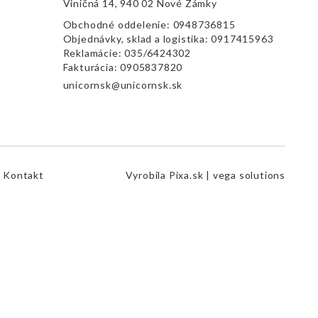
Viničná 14, 940 02 Nové Zámky
Obchodné oddelenie:
0948736815
Objednávky, sklad a logistika:
0917415963
Reklamácie:
035/6424302
Fakturácia:
0905837820
unicornsk@unicornsk.sk
Kontakt
Vyrobila
Pixa.sk |
vega solutions