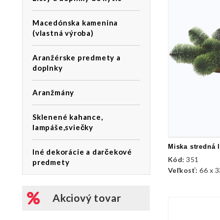
Macedónska kamenina
(vlastná výroba)
Aranžérske predmety a
doplnky
Aranžmány
Sklenené kahance,
lampáše,sviečky
Miska stredná 
Iné dekorácie a darčekové
Kód:
351
predmety
Veľkosť:
66 x 3
Akciový tovar