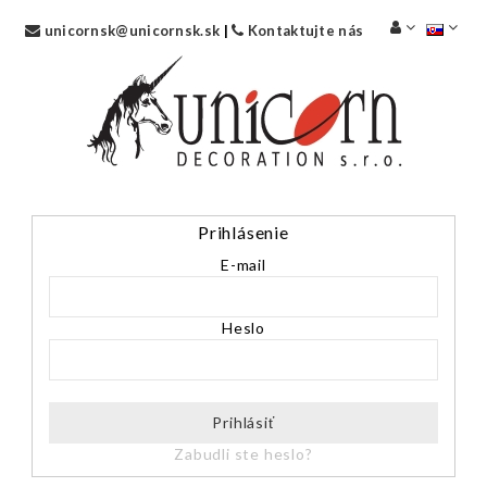
unicornsk@unicornsk.sk
|
Kontaktujte nás
Prihlásenie
E-mail
Heslo
Prihlásiť
Zabudli ste heslo?