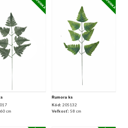
NOVINKA
NOVINKA
ks
Rumora ks
017
Kód:
205132
:
60 cm
Veľkosť:
58 cm