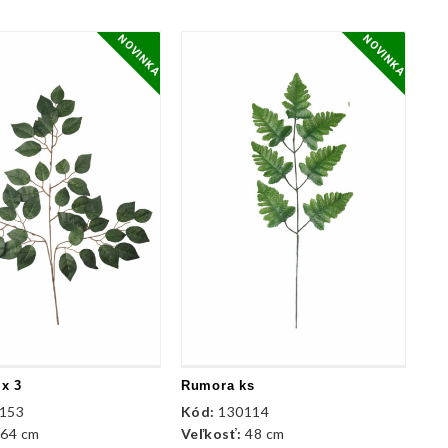
NOVINKA
NOVINKA
 x 3
Rumora ks
153
Kód:
130114
:
64 cm
Veľkosť:
48 cm