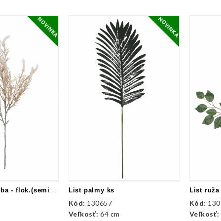
NOVINKA
NOVINKA
Vetvička prizdoba - flok.(semišovaná)
List palmy ks
List ruža
Kód:
130657
Kód:
130
Veľkosť:
64 cm
Veľkosť