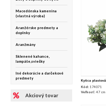
Macedónska kamenina
(vlastná výroba)
Aranžérske predmety a
doplnky
Aranžmány
Sklenené kahance,
lampáše,sviečky
Iné dekorácie a darčekové
predmety
Kytica plastov
Kód:
174071
Veľkosť:
47 cm
Akciový tovar