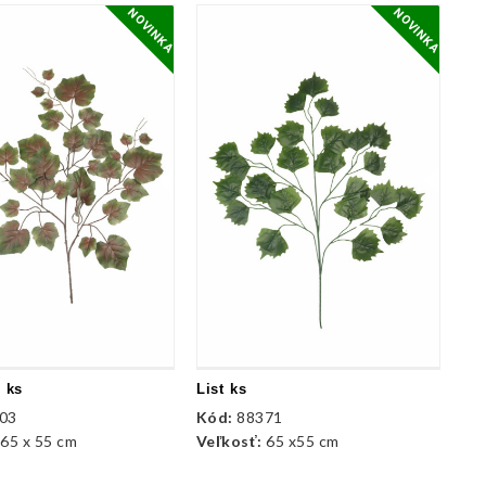
NOVINKA
NOVINKA
č ks
List ks
03
Kód:
88371
:
65 x 55 cm
Veľkosť:
65 x55 cm