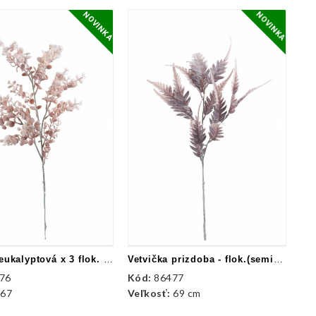
NOVINKA
NOVINKA
Vetvička eukalyptová x 3 flok. (semišovaná)
Vetvička prizdoba - flok.(semišovaná)
76
Kód:
86477
:
67
Veľkosť:
69 cm