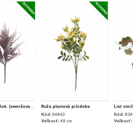
NOVINKA
NOVINKA
Kytica papraď flok. (semišovaná)
Ruža plastová prízdoba
List vini
Kód:
86463
Kód:
834
Veľkosť:
48 cm
Veľkosť