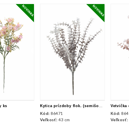
NOVINKA
NOVINKA
y ks
Kytica prízdoby flok. (semišovaná)
Kód:
86471
Kód:
864
Veľkosť:
43 cm
Veľkosť