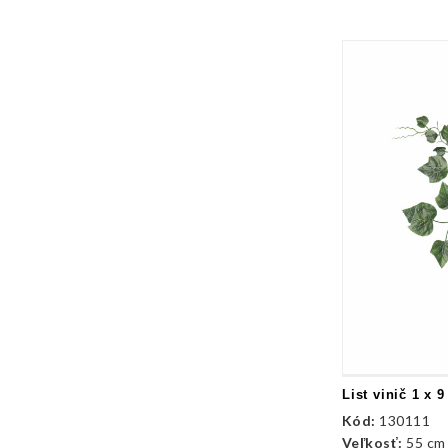
List vinič 1 x 9
Kód:
130111
Veľkosť:
55 cm