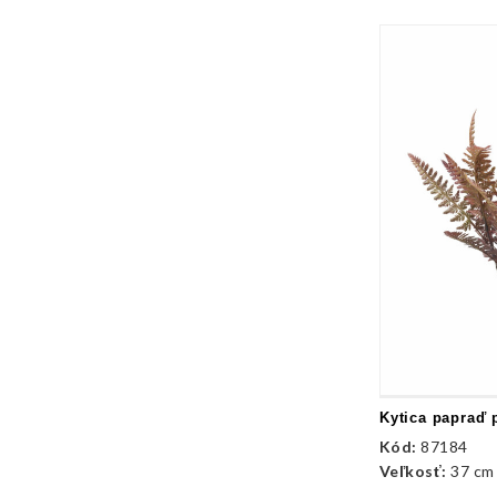
Kytica papraď 
Kód:
87184
Veľkosť:
37 cm