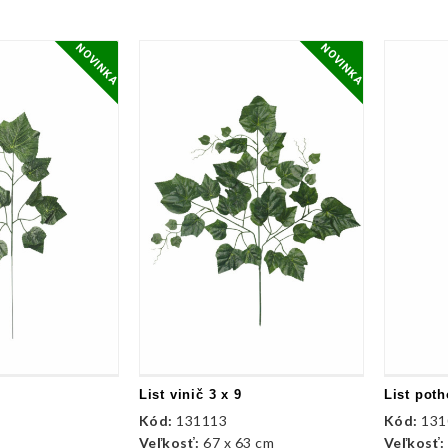
NOVINKA
NOVINKA
List vinič 3 x 9
List poth
Kód:
131113
Kód:
131
Veľkosť:
67 x 63 cm
Veľkosť