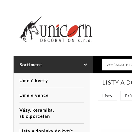
Sortiment
Umelé kvety
LISTY A 
Umelé vence
Listy
Prí
Vázy, keramika,
sklo,porcelán
Listy a doplnky do kytíc