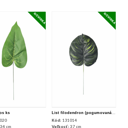
NOVINKA
NOVINKA
os ks
List filodendron (pogumovaná) ks
020
Kód:
131014
:
34 cm
Veľkosť:
37 cm