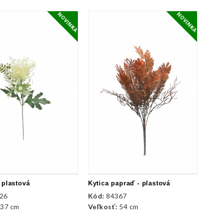
NOVINKA
NOVINKA
 plastová
Kytica papraď - plastová
26
Kód:
84367
:
37 cm
Veľkosť:
54 cm