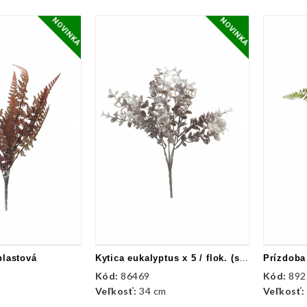
NOVINKA
NOVINKA
plastová
Kytica eukalyptus x 5 / flok. (semišovaná)
Prízdoba
Kód:
86469
Kód:
892
Veľkosť:
34 cm
Veľkosť