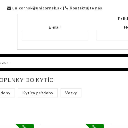
unicornsk@unicornsk.sk
|
Kontaktujte nás
Prih
E-mail
H
DOPLNKY DO KYTÍC
zdoby
Kytica prízdoby
Vetvy