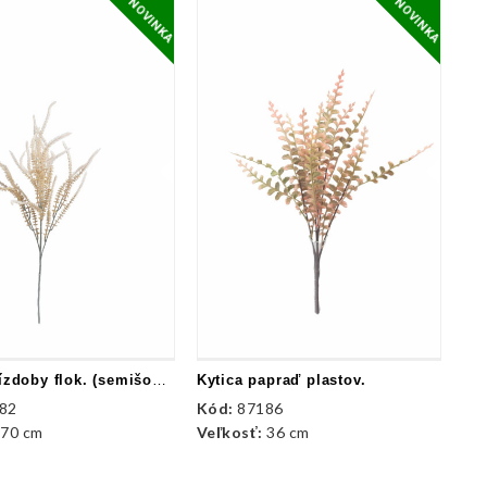
NOVINKA
NOVINKA
Kytica prízdoby flok. (semišovaná)
Kytica papraď plastov.
82
Kód:
87186
:
70 cm
Veľkosť:
36 cm