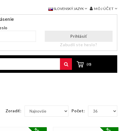
MÔJ ÚČET
SLOVENSKÝ JAZYK
lásenie
eslo
Prihlásiť
Zabudli ste heslo?
(0)
Zoradiť:
Počet: