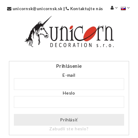
unicornsk@unicornsk.sk
|
Kontaktujte nás
Prihlásenie
E-mail
Heslo
Prihlásiť
Zabudli ste heslo?