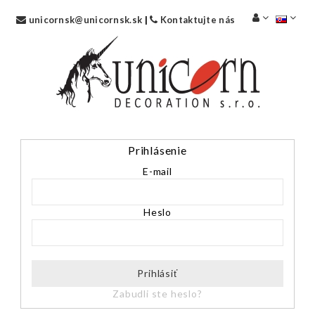
unicornsk@unicornsk.sk
|
Kontaktujte nás
Prihlásenie
E-mail
Heslo
Prihlásiť
Zabudli ste heslo?