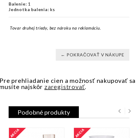
Balenie:
1
Jednotka balenia:
ks
Tovar druhej triedy, bez nároku na reklamáciu.
← POKRAČOVAŤ V NÁKUPE
Pre prehliadanie cien a možnosť nakupovať sa
musíte najskôr
zaregistrovať
.
Podobné produkty
AKCIA
AKCIA