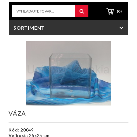
(0)
SORTIMENT
VÁZA
Kód:
20049
Veľkosť:
25x25 cm