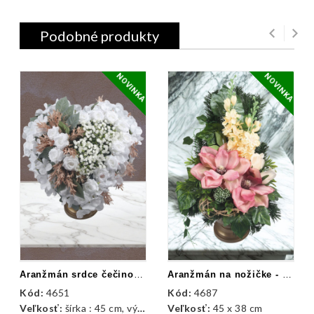
Podobné produkty
NOVINKA
NOVINKA
Aranžmán srdce čečinové v betóne - hortenzie, ružičky
Aranžmán na nožičke - delfínium, magnólie
Kód:
4651
Kód:
4687
Veľkosť:
šírka : 45 cm, výška : 38 cm
Veľkosť:
45 x 38 cm