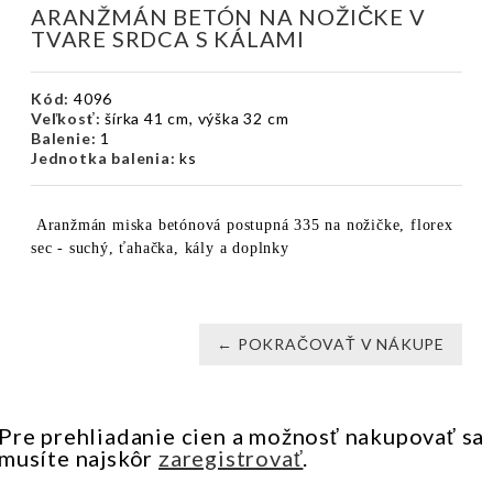
ARANŽMÁN BETÓN NA NOŽIČKE V
TVARE SRDCA S KÁLAMI
Kód:
4096
Veľkosť:
šírka 41 cm, výška 32 cm
Balenie:
1
Jednotka balenia:
ks
Aranžmán miska betónová postupná 335 na nožičke, florex
sec - suchý, ťahačka, kály a doplnky
← POKRAČOVAŤ V NÁKUPE
Pre prehliadanie cien a možnosť nakupovať sa
musíte najskôr
zaregistrovať
.