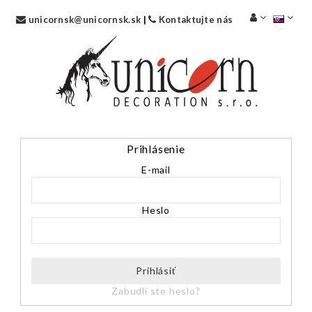
unicornsk@unicornsk.sk
|
Kontaktujte nás
Prihlásenie
E-mail
Heslo
Prihlásiť
Zabudli ste heslo?