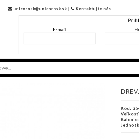
unicornsk@unicornsk.sk
|
Kontaktujte nás
Prih
E-mail
H
DREV.
Kód:
35
Veľkosť
Balenie
Jednotk