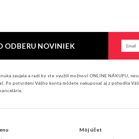
O ODBERU NOVINIEK
onuka zaujala a radi by ste využili možnosť ONLINE NÁKUPU, nev
ať. Po potvrdení Vášho konta môžete nakupovať aj z pohodlia Vá
kancelárie.
enu
Môj účet