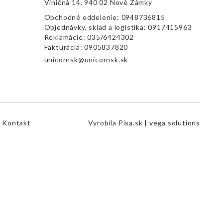
Viničná 14, 940 02 Nové Zámky
Obchodné oddelenie:
0948736815
Objednávky, sklad a logistika:
0917415963
Reklamácie:
035/6424302
Fakturácia:
0905837820
unicornsk@unicornsk.sk
Kontakt
Vyrobila
Pixa.sk |
vega solutions