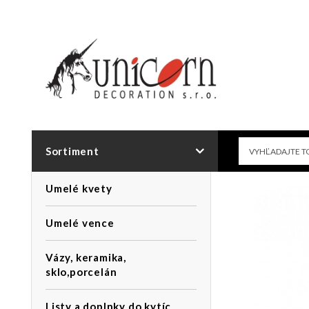
Sortiment
Umelé kvety
Umelé vence
Vázy, keramika,
sklo,porcelán
Listy a doplnky do kytíc