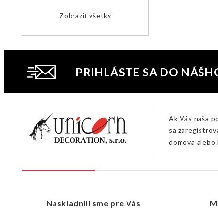
Zobraziť všetky
PRIHLÁSTE SA DO NÁŠH
Ak Vás naša p
sa zaregistrov
domova alebo 
Naskladnili sme pre Vás
M