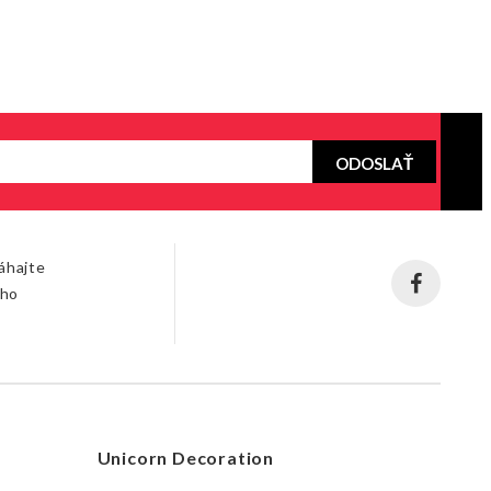
ODOSLAŤ
áhajte
šho
Unicorn Decoration