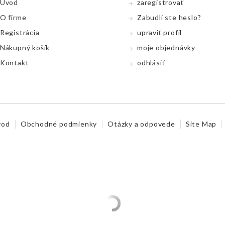
Úvod
zaregistrovať
O firme
Zabudli ste heslo?
Registrácia
upraviť profil
Nákupný koší­k
moje objednávky
Kontakt
odhlásiť
vod
Obchodné podmienky
Otázky a odpovede
Site Map