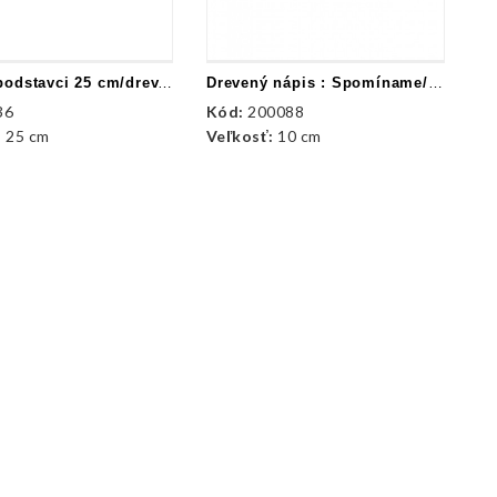
Kríž na podstavci 25 cm/drev./ krémová
Drevený nápis : Spomíname/Emlékezunk
De
36
Kód:
200088
K
:
25 cm
Veľkosť:
10 cm
Ve