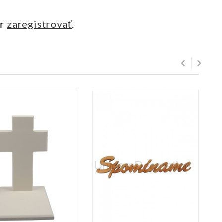
ôr
zaregistrovať
.
AK