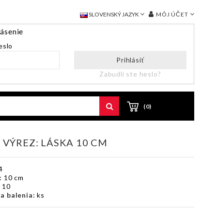
MÔJ ÚČET
SLOVENSKÝ JAZYK
lásenie
eslo
Prihlásiť
Zabudli ste heslo?
(0)
 VÝREZ: LÁSKA 10 CM
4
:
10 cm
:
10
a balenia:
ks