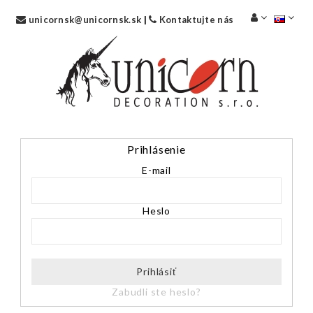
unicornsk@unicornsk.sk
|
Kontaktujte nás
Prihlásenie
E-mail
Heslo
Prihlásiť
Zabudli ste heslo?