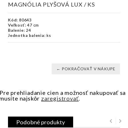
MAGNÓLIA PLYŠOVÁ LUX / KS
Kód:
80643
Veľkosť:
47 cm
Balenie:
24
Jednotka balenia:
ks
← POKRAČOVAŤ V NÁKUPE
Pre prehliadanie cien a možnosť nakupovať sa
musíte najskôr
zaregistrovať
.
Podobné produkty