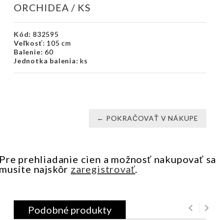
ORCHIDEA / KS
Kód:
832595
Veľkosť:
105 cm
Balenie:
60
Jednotka balenia:
ks
← POKRAČOVAŤ V NÁKUPE
Pre prehliadanie cien a možnosť nakupovať sa
musíte najskôr
zaregistrovať
.
Podobné produkty