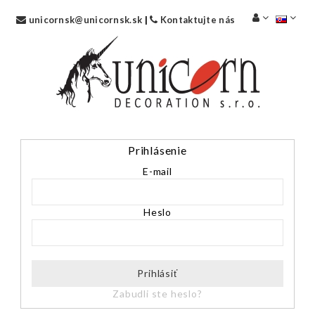
unicornsk@unicornsk.sk
|
Kontaktujte nás
Prihlásenie
E-mail
Heslo
Prihlásiť
Zabudli ste heslo?