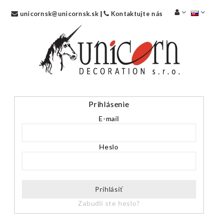
unicornsk@unicornsk.sk
|
Kontaktujte nás
Prihlásenie
E-mail
Heslo
Prihlásiť
Zabudli ste heslo?