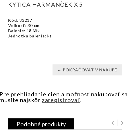
KYTICA HARMANČEK X 5
Kód:
83217
Veľkosť:
30 cm
Balenie:
48 Mix
Jednotka balenia:
ks
← POKRAČOVAŤ V NÁKUPE
Pre prehliadanie cien a možnosť nakupovať sa
musíte najskôr
zaregistrovať
.
Podobné produkty