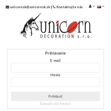
unicornsk@unicornsk.sk
|
Kontaktujte nás
Prihlásenie
E-mail
Heslo
Prihlásiť
Zabudli ste heslo?