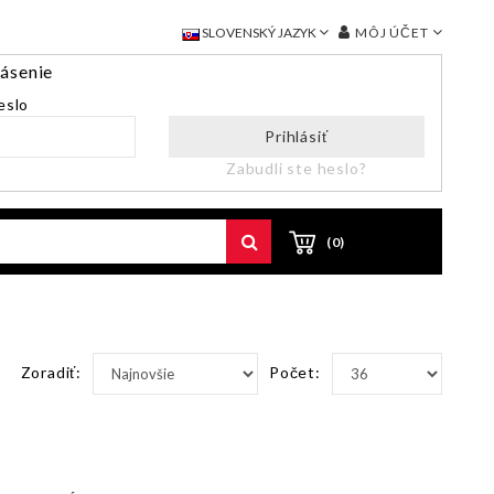
MÔJ ÚČET
SLOVENSKÝ JAZYK
lásenie
eslo
Prihlásiť
Zabudli ste heslo?
(0)
Zoradiť:
Počet: