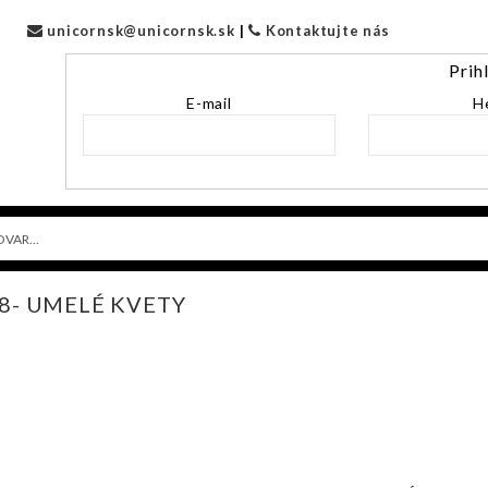
unicornsk@unicornsk.sk
|
Kontaktujte nás
Prih
E-mail
H
18- UMELÉ KVETY