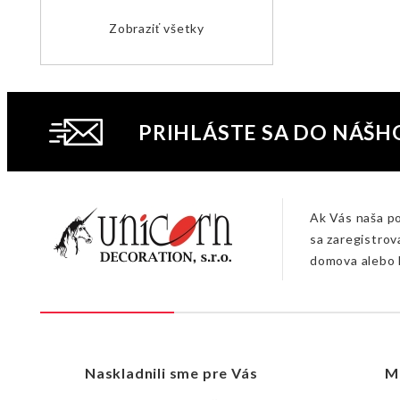
Zobraziť všetky
PRIHLÁSTE SA DO NÁŠH
Ak Vás naša p
sa zaregistrov
domova alebo 
Naskladnili sme pre Vás
M