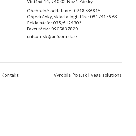
Viničná 14, 940 02 Nové Zámky
Obchodné oddelenie:
0948736815
Objednávky, sklad a logistika:
0917415963
Reklamácie:
035/6424302
Fakturácia:
0905837820
unicornsk@unicornsk.sk
Kontakt
Vyrobila
Pixa.sk |
vega solutions