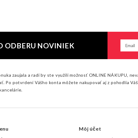
O ODBERU NOVINIEK
onuka zaujala a radi by ste využili možnosť ONLINE NÁKUPU, nev
ať. Po potvrdení Vášho konta môžete nakupovať aj z pohodlia Vá
kancelárie.
enu
Môj účet