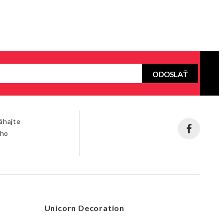
ODOSLAŤ
áhajte
šho
Unicorn Decoration