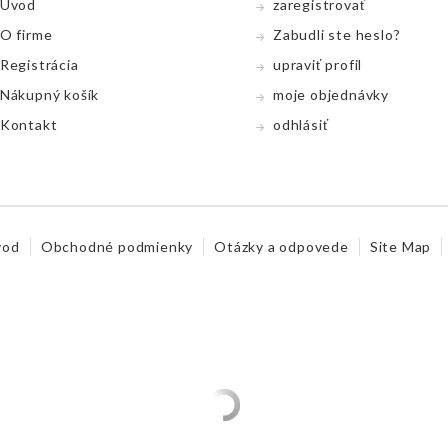
Úvod
zaregistrovať
O firme
Zabudli ste heslo?
Registrácia
upraviť profil
Nákupný koší­k
moje objednávky
Kontakt
odhlásiť
vod
Obchodné podmienky
Otázky a odpovede
Site Map