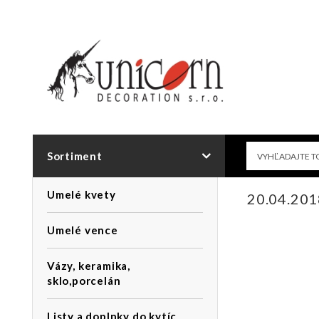
Sortiment
Umelé kvety
20.04.20
Umelé vence
Vázy, keramika,
sklo,porcelán
Listy a doplnky do kytíc