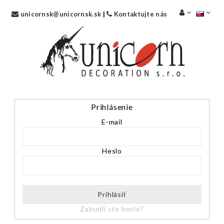
unicornsk@unicornsk.sk
|
Kontaktujte nás
Prihlásenie
E-mail
Heslo
Prihlásiť
Zabudli ste heslo?