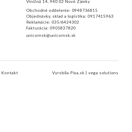
Viničná 14, 940 02 Nové Zámky
Obchodné oddelenie:
0948736815
Objednávky, sklad a logistika:
0917415963
Reklamácie:
035/6424302
Fakturácia:
0905837820
unicornsk@unicornsk.sk
Kontakt
Vyrobila
Pixa.sk |
vega solutions