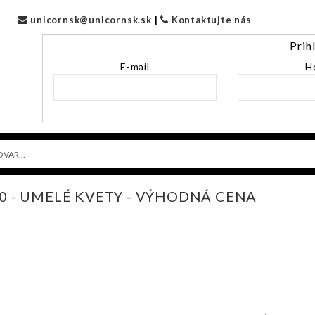
unicornsk@unicornsk.sk
|
Kontaktujte nás
Prih
E-mail
H
20 - UMELÉ KVETY - VÝHODNÁ CENA