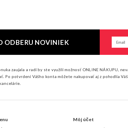
O ODBERU NOVINIEK
onuka zaujala a radi by ste využili možnosť ONLINE NÁKUPU, nev
ať. Po potvrdení Vášho konta môžete nakupovať aj z pohodlia Vá
kancelárie.
enu
Môj účet