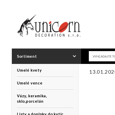
Sortiment
Umelé kvety
13.01.20
Umelé vence
Vázy, keramika,
sklo,porcelán
Listy a doplnky do kytíc