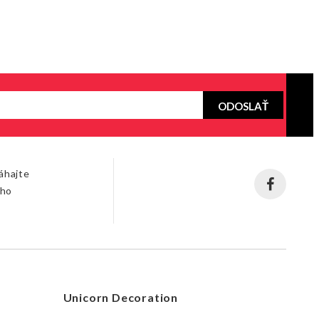
ODOSLAŤ
áhajte
šho
Unicorn Decoration