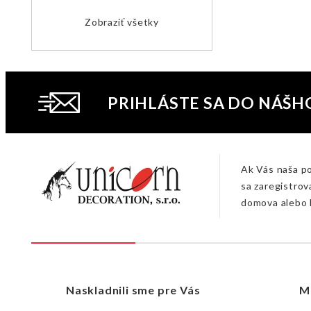
Zobraziť všetky
PRIHLÁSTE SA DO NÁŠH
Ak Vás naša p
sa zaregistrov
domova alebo 
Naskladnili sme pre Vás
M