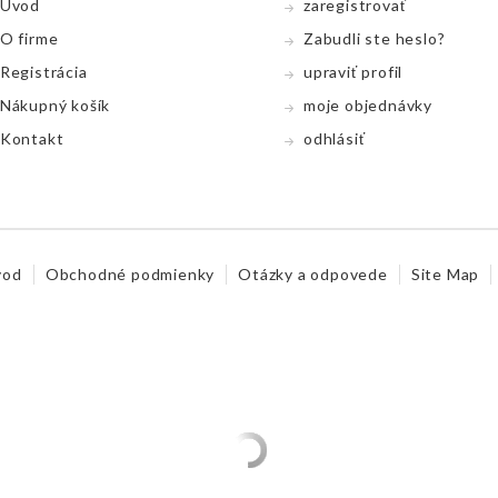
Úvod
zaregistrovať
O firme
Zabudli ste heslo?
Registrácia
upraviť profil
Nákupný koší­k
moje objednávky
Kontakt
odhlásiť
vod
Obchodné podmienky
Otázky a odpovede
Site Map