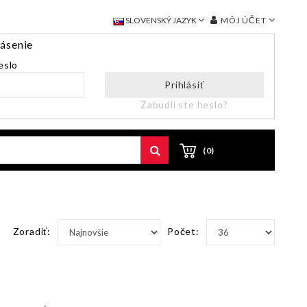
MÔJ ÚČET
SLOVENSKÝ JAZYK
lásenie
eslo
Prihlásiť
Zabudli ste heslo?
(0)
Zoradiť:
Počet: