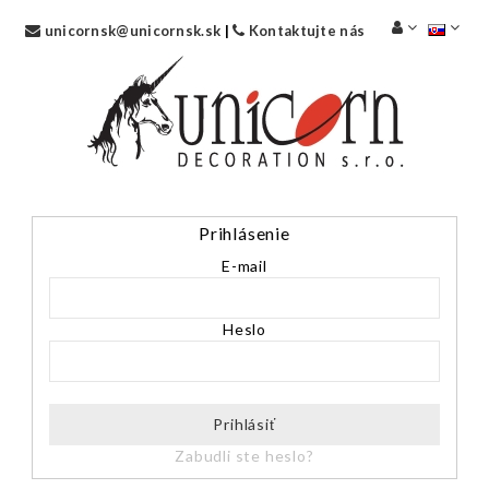
unicornsk@unicornsk.sk
|
Kontaktujte nás
Prihlásenie
E-mail
Heslo
Prihlásiť
Zabudli ste heslo?