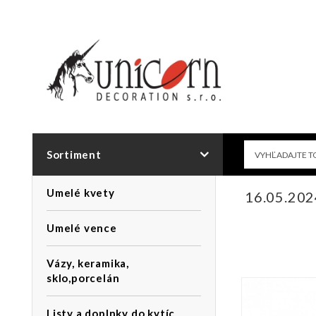
Sortiment
Umelé kvety
16.05.20
Umelé vence
Vázy, keramika,
sklo,porcelán
Listy a doplnky do kytíc