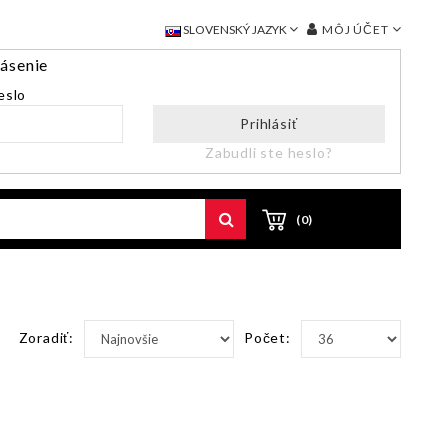
MÔJ ÚČET
SLOVENSKÝ JAZYK
lásenie
eslo
Prihlásiť
Zabudli ste heslo?
(0)
Zoradiť:
Počet: