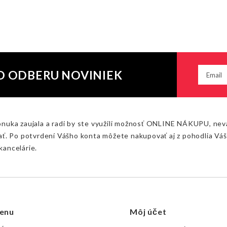
O ODBERU NOVINIEK
onuka zaujala a radi by ste využili možnosť ONLINE NÁKUPU, nev
ať. Po potvrdení Vášho konta môžete nakupovať aj z pohodlia Vá
kancelárie.
enu
Môj účet