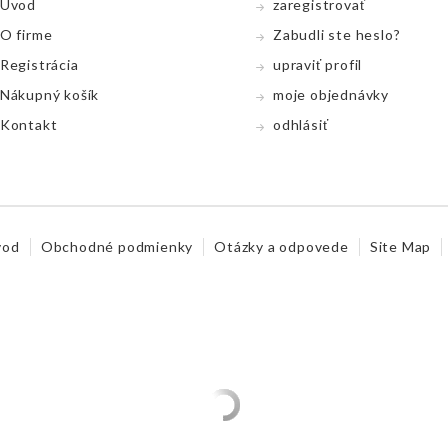
Úvod
zaregistrovať
O firme
Zabudli ste heslo?
Registrácia
upraviť profil
Nákupný koší­k
moje objednávky
Kontakt
odhlásiť
vod
Obchodné podmienky
Otázky a odpovede
Site Map