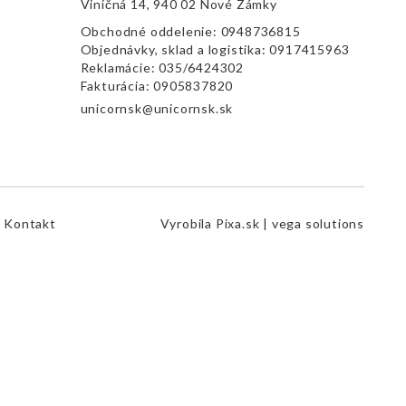
Viničná 14, 940 02 Nové Zámky
Obchodné oddelenie:
0948736815
Objednávky, sklad a logistika:
0917415963
Reklamácie:
035/6424302
Fakturácia:
0905837820
unicornsk@unicornsk.sk
Kontakt
Vyrobila
Pixa.sk |
vega solutions