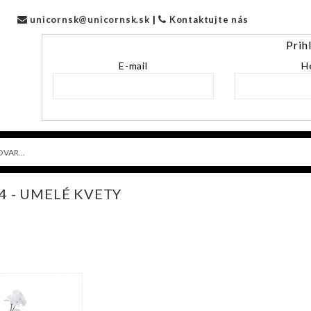
unicornsk@unicornsk.sk
|
Kontaktujte nás
Prih
E-mail
H
24 - UMELÉ KVETY