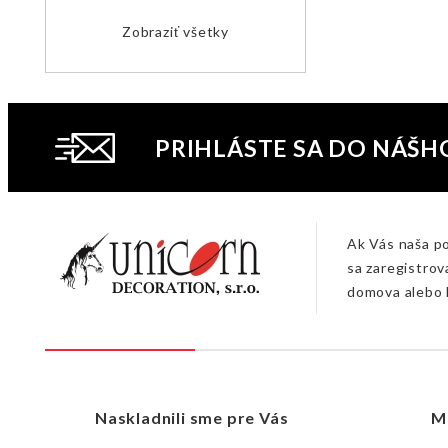
Zobraziť všetky
PRIHLÁSTE SA DO NÁŠH
Ak Vás naša p
sa zaregistrov
domova alebo 
Naskladnili sme pre Vás
M