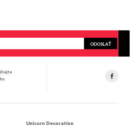
ODOSLAŤ
áhajte
šho
Unicorn Decoration