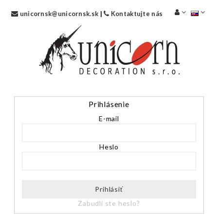
unicornsk@unicornsk.sk
|
Kontaktujte nás
Prihlásenie
E-mail
Heslo
Prihlásiť
Zabudli ste heslo?