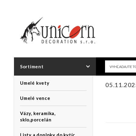
Sortiment
Umelé kvety
05.11.20
Umelé vence
Vázy, keramika,
sklo,porcelán
Listy a doplnky do kytíc