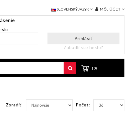
MÔJ ÚČET
SLOVENSKÝ JAZYK
lásenie
eslo
Prihlásiť
Zabudli ste heslo?
(0)
Zoradiť:
Počet: