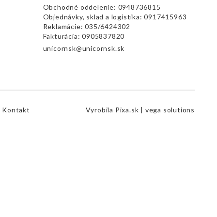
Obchodné oddelenie:
0948736815
Objednávky, sklad a logistika:
0917415963
Reklamácie:
035/6424302
Fakturácia:
0905837820
unicornsk@unicornsk.sk
Kontakt
Vyrobila
Pixa.sk |
vega solutions