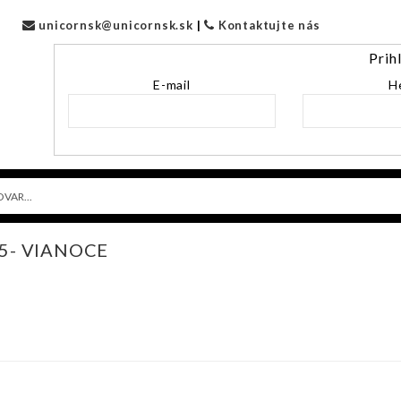
unicornsk@unicornsk.sk
|
Kontaktujte nás
Prih
E-mail
H
25- VIANOCE