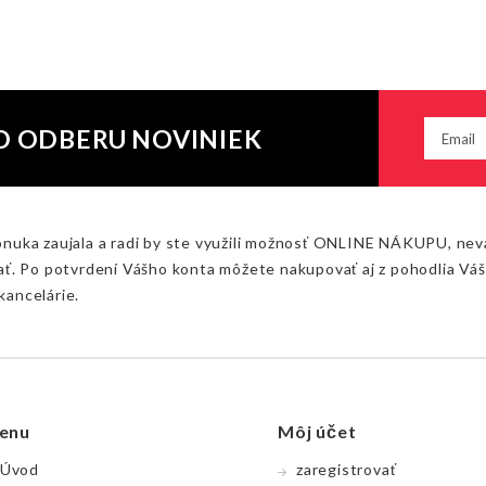
O ODBERU NOVINIEK
onuka zaujala a radi by ste využili možnosť ONLINE NÁKUPU, nev
ať. Po potvrdení Vášho konta môžete nakupovať aj z pohodlia Vá
kancelárie.
enu
Môj účet
Úvod
zaregistrovať