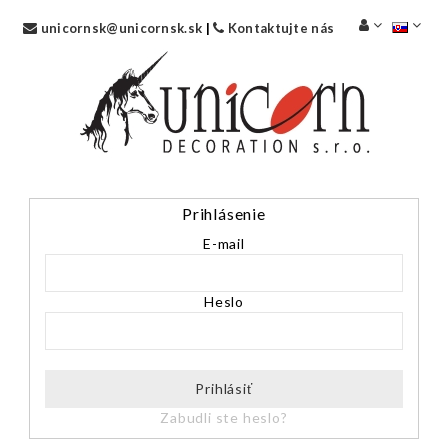
unicornsk@unicornsk.sk
|
Kontaktujte nás
Prihlásenie
E-mail
Heslo
Prihlásiť
Zabudli ste heslo?