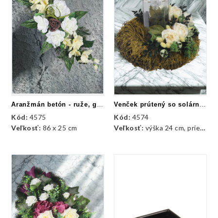
Aranžmán betón - ruže, gladioly a doplnky
Venček prútený so solárnym kahancom
Kód:
4575
Kód:
4574
Veľkosť:
86 x 25 cm
Veľkosť:
výška 24 cm, priemer 25 cm