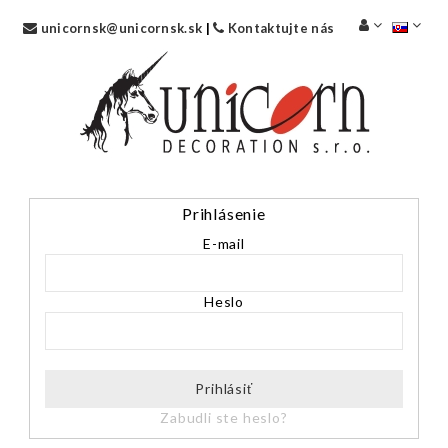
unicornsk@unicornsk.sk
|
Kontaktujte nás
Prihlásenie
E-mail
Heslo
Prihlásiť
Zabudli ste heslo?