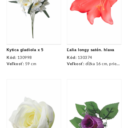
Kytica gladiola x 5
Ľalia longy satén. hlava
Kód:
130998
Kód:
130374
Veľkosť:
59 cm
Veľkosť:
dĺžka 16 cm, priemer hlavy 15 cm