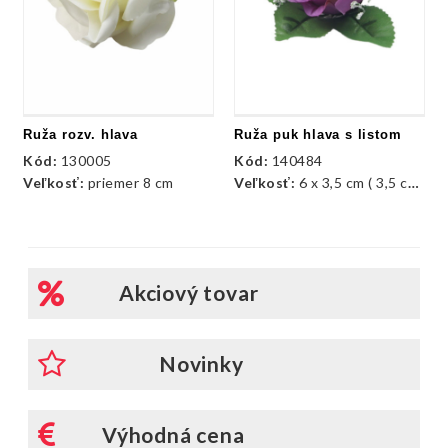
Ruža rozv. hlava
Ruža puk hlava s listom
Kód:
130005
Kód:
140484
Veľkosť:
priemer 8 cm
Veľkosť:
6 x 3,5 cm ( 3,5 cm je priemer hlavy ruže)
Akciový tovar
Novinky
Výhodná cena