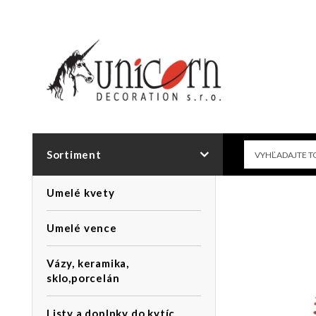
Sortiment
Umelé kvety
Umelé vence
Vázy, keramika,
sklo,porcelán
Listy a doplnky do kytíc