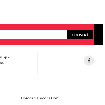
ODOSLAŤ
áhajte
šho
Unicorn Decoration