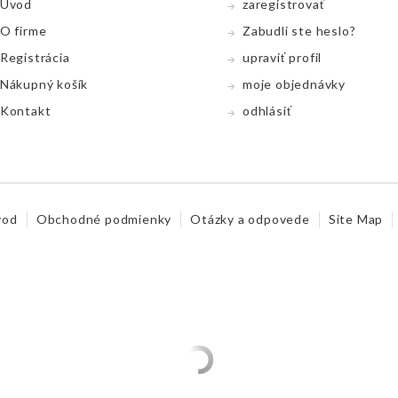
Úvod
zaregistrovať
O firme
Zabudli ste heslo?
Registrácia
upraviť profil
Nákupný koší­k
moje objednávky
Kontakt
odhlásiť
vod
Obchodné podmienky
Otázky a odpovede
Site Map