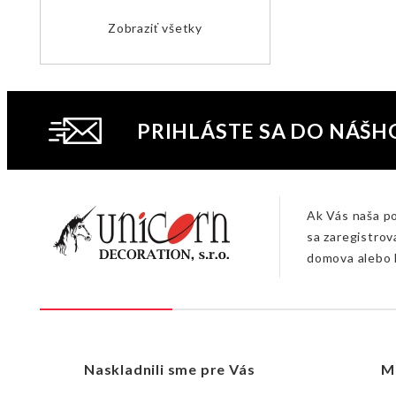
Zobraziť všetky
PRIHLÁSTE SA DO NÁŠH
Ak Vás naša p
sa zaregistrov
domova alebo 
Naskladnili sme pre Vás
M