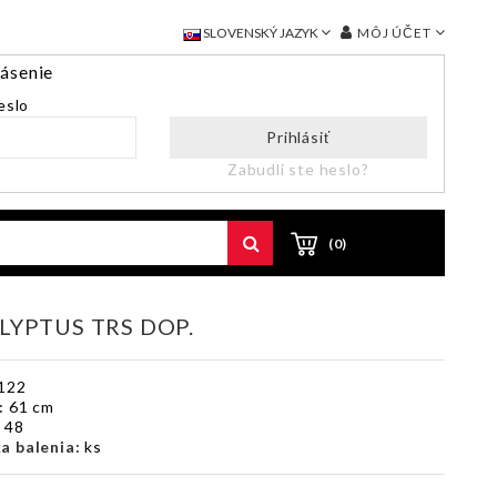
MÔJ ÚČET
SLOVENSKÝ JAZYK
lásenie
eslo
Prihlásiť
Zabudli ste heslo?
(0)
LYPTUS TRS DOP.
122
:
61 cm
:
48
a balenia:
ks