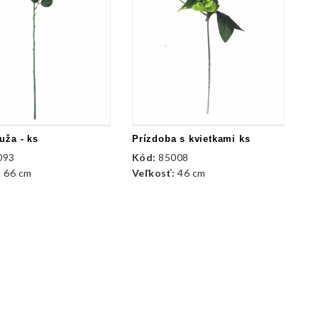
uža - ks
Prízdoba s kvietkami ks
Pr
093
Kód:
85008
K
:
66 cm
Veľkosť:
46 cm
Ve