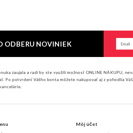
O ODBERU NOVINIEK
onuka zaujala a radi by ste využili možnosť ONLINE NÁKUPU, nev
ať. Po potvrdení Vášho konta môžete nakupovať aj z pohodlia Vá
kancelárie.
enu
Môj účet