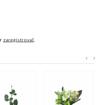
ôr
zaregistrovať
.