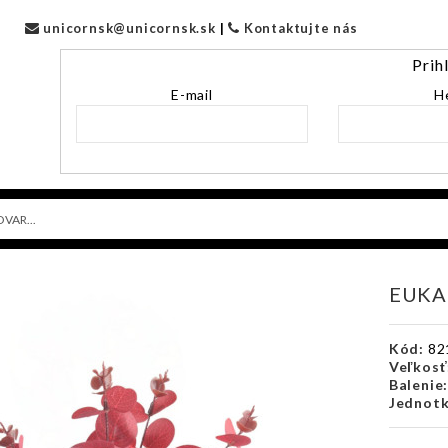
unicornsk@unicornsk.sk
|
Kontaktujte nás
Prih
E-mail
H
EUKA
Kód:
82
Veľkosť
Balenie
Jednotk