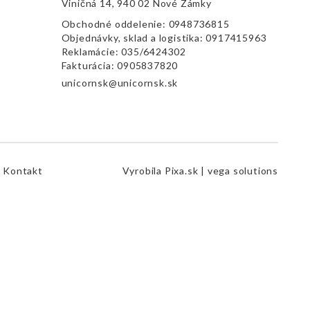
Viničná 14, 940 02 Nové Zámky
Obchodné oddelenie:
0948736815
Objednávky, sklad a logistika:
0917415963
Reklamácie:
035/6424302
Fakturácia:
0905837820
unicornsk@unicornsk.sk
Kontakt
Vyrobila
Pixa.sk |
vega solutions