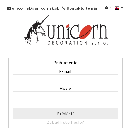
unicornsk@unicornsk.sk
|
Kontaktujte nás
Prihlásenie
E-mail
Heslo
Prihlásiť
Zabudli ste heslo?