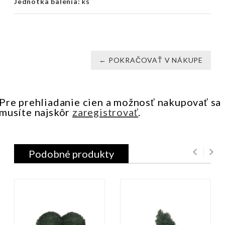
Jednotka balenia:
ks
← POKRAČOVAŤ V NÁKUPE
Pre prehliadanie cien a možnosť nakupovať sa
musíte najskôr
zaregistrovať
.
Podobné produkty