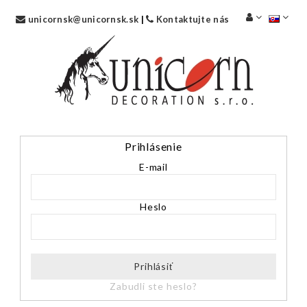
unicornsk@unicornsk.sk
|
Kontaktujte nás
Prihlásenie
E-mail
Heslo
Prihlásiť
Zabudli ste heslo?