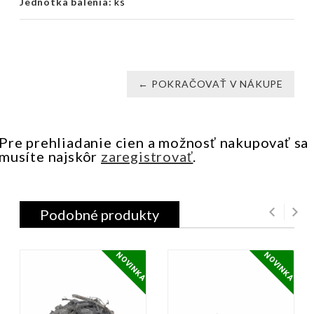
Jednotka balenia:
ks
← POKRAČOVAŤ V NÁKUPE
Pre prehliadanie cien a možnosť nakupovať sa
musíte najskôr
zaregistrovať
.
Podobné produkty
NOVINKA
NOVINKA