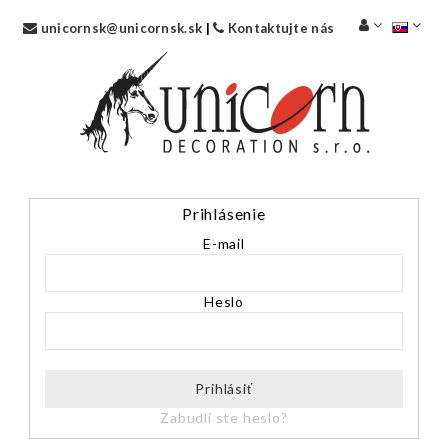
unicornsk@unicornsk.sk
|
Kontaktujte nás
Prihlásenie
E-mail
Heslo
Prihlásiť
Zabudli ste heslo?