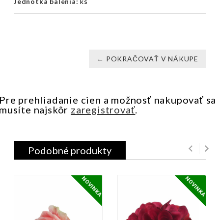
Jednotka balenia:
ks
← POKRAČOVAŤ V NÁKUPE
Pre prehliadanie cien a možnosť nakupovať sa
musíte najskôr
zaregistrovať
.
Podobné produkty
NOVINKA
NOVINKA