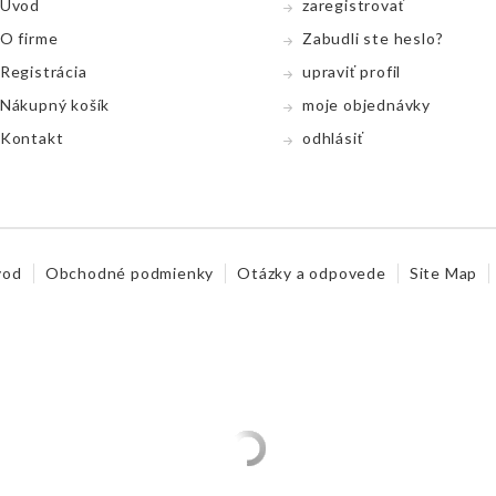
Úvod
zaregistrovať
O firme
Zabudli ste heslo?
Registrácia
upraviť profil
Nákupný koší­k
moje objednávky
Kontakt
odhlásiť
vod
Obchodné podmienky
Otázky a odpovede
Site Map