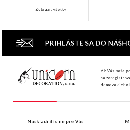
Zobraziť všetky
PRIHLÁSTE SA DO NÁŠH
Ak Vás naša p
sa zaregistrov
domova alebo 
Naskladnili sme pre Vás
M