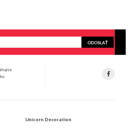
ODOSLAŤ
áhajte
šho
Unicorn Decoration