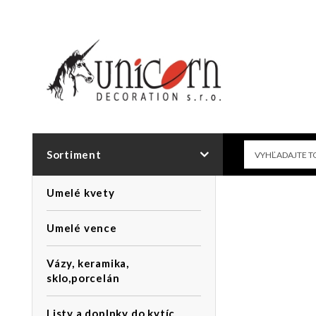
Sortiment
Umelé kvety
Umelé vence
Vázy, keramika,
sklo,porcelán
Listy a doplnky do kytíc