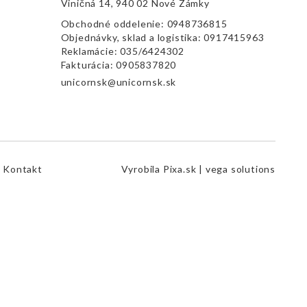
Viničná 14, 940 02 Nové Zámky
Obchodné oddelenie:
0948736815
Objednávky, sklad a logistika:
0917415963
Reklamácie:
035/6424302
Fakturácia:
0905837820
unicornsk@unicornsk.sk
Kontakt
Vyrobila
Pixa.sk |
vega solutions