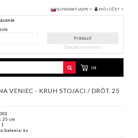
MÔJ ÚČET
SLOVENSKÝ JAZYK
lásenie
eslo
Prihlásiť
Zabudli ste heslo?
(0)
A VENIEC - KRUH STOJACI / DRÔT. 25
003
:
25 cm
:
1
a balenia:
ks