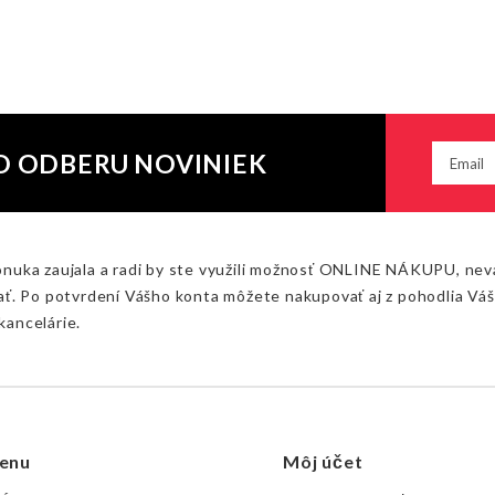
O ODBERU NOVINIEK
onuka zaujala a radi by ste využili možnosť ONLINE NÁKUPU, nev
ať. Po potvrdení Vášho konta môžete nakupovať aj z pohodlia Vá
kancelárie.
enu
Môj účet