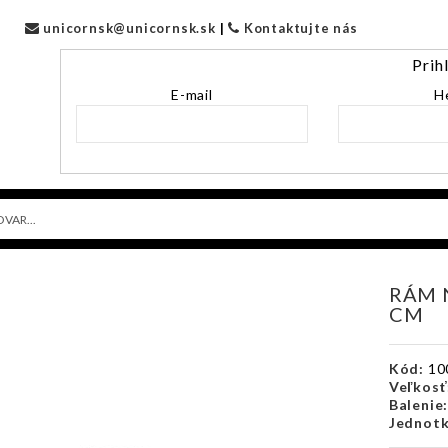
unicornsk@unicornsk.sk
|
Kontaktujte nás
Prih
E-mail
H
RÁM N
CM
Kód:
10
Veľkosť
Balenie
Jednotk