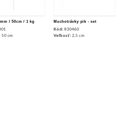
Ko
 mm / 50cm / 1 kg
Muchotrávky pik - set
K
001
Kód:
830460
Ve
:
50 cm
Veľkosť:
2,5 cm