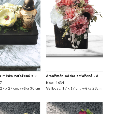
Aranžmán miska zaťažená s kahancom
Aranžmán miska zaťažená - dália, hortenzia
7
Kód:
4634
:
27 x 27 cm, výška 30 cm
Veľkosť:
17 x 17 cm, výška 28cm