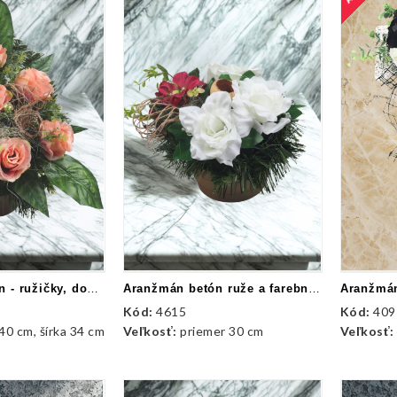
Aranžmán betón - ružičky, doplnky
Aranžmán betón ruže a farebná prízdoba
Aranžmán
Kód:
4615
Kód:
409
40 cm, šírka 34 cm
Veľkosť:
priemer 30 cm
Veľkosť