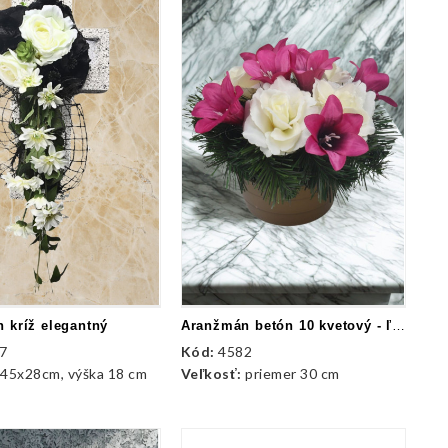
 kríž elegantný
Aranžmán betón 10 kvetový - ľalia, ruža
7
Kód:
4582
:
45x28cm, výška 18 cm
Veľkosť:
priemer 30 cm