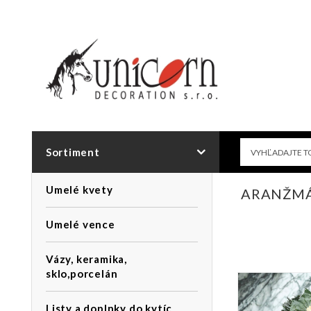
Sortiment
Umelé kvety
ARANŽMÁ
Umelé vence
Vázy, keramika,
sklo,porcelán
Listy a doplnky do kytíc