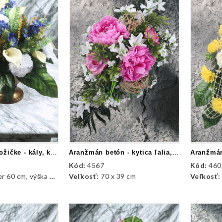
Aranžmán na nožičke - kály, karafiát
Aranžmán betón - kytica ľalia, peónie
Kód:
4567
Kód:
460
 60 cm, výška 40 cm
Veľkosť:
70 x 39 cm
Veľkosť