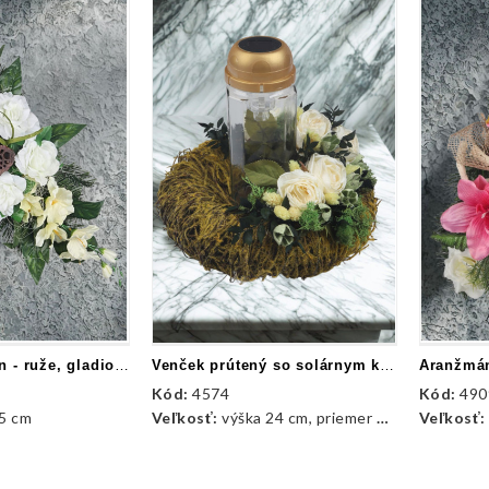
Aranžmán betón - ruže, gladioly a doplnky
Venček prútený so solárnym kahancom
Kód:
4574
Kód:
490
25 cm
Veľkosť:
výška 24 cm, priemer 25 cm
Veľkosť