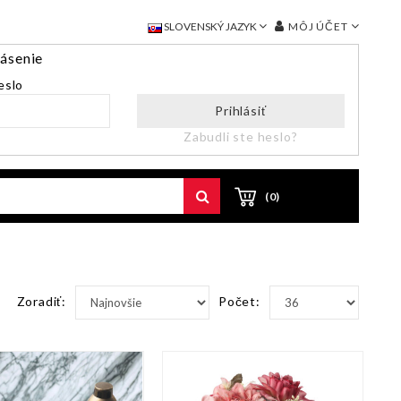
MÔJ ÚČET
SLOVENSKÝ JAZYK
lásenie
eslo
Prihlásiť
Zabudli ste heslo?
(0)
Zoradiť:
Počet: