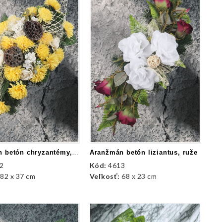
Aranžmán betón chryzantémy, ruža
Aranžmán betón liziantus, ruže
2
Kód:
4613
:
82 x 37 cm
Veľkosť:
68 x 23 cm