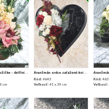
Aranžmán na nožičke - delfínium, magnólie
Aranžmán srdce zaťažené-kvietky mix
Kód:
4643
Kód:
463
38 cm
Veľkosť:
41 x 39 cm
Veľkosť