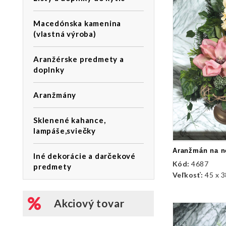
Macedónska kamenina
(vlastná výroba)
Aranžérske predmety a
doplnky
Aranžmány
Sklenené kahance,
lampáše,sviečky
Iné dekorácie a darčekové
Kód:
4687
predmety
Veľkosť:
45 x 
Akciový tovar