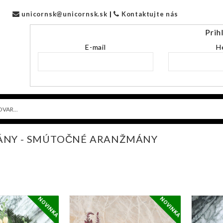
unicornsk@unicornsk.sk
|
Kontaktujte nás
Prih
E-mail
H
NY - SMÚTOČNÉ ARANŽMÁNY
NOVINKA
NOVINKA