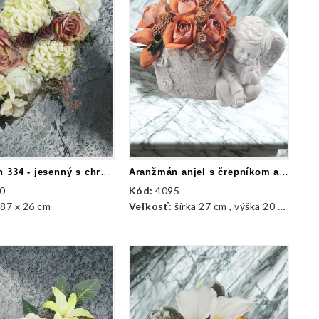
Aranžmán 334 - jesenný s chryzantémami
Aranžmán anjel s črepníkom a ružami
0
Kód:
4095
:
87 x 26 cm
Veľkosť:
šírka 27 cm , výška 20 cm