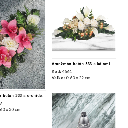
Aranžmán betón 333 s kálami a mašľou
Kód:
4561
Veľkosť:
60 x 29 cm
Aranžmán betón 333 s orchideami
9
:
60 x 30 cm