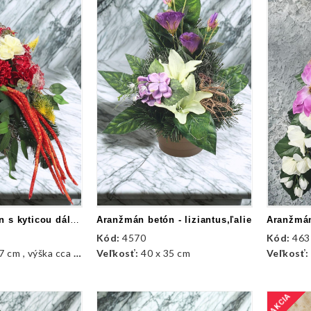
Aranžmán betón s kyticou dálií a doplnky
Aranžmán betón - liziantus,ľalie
Kód:
4570
Kód:
463
 cm , výška cca 33 cm
Veľkosť:
40 x 35 cm
Veľkosť
AKCIA