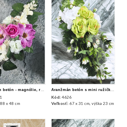
Aranžmán betón - magnólie, ruža, gladioly
Aranžmán betón s mini ružičkami
1
Kód:
4626
:
88 x 48 cm
Veľkosť:
67 x 31 cm, výška 23 cm