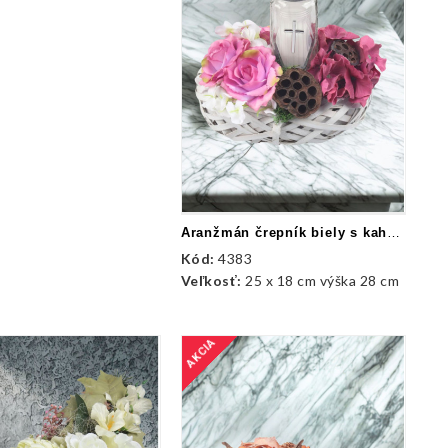
Aranžmán črepník biely s kahancom
Kód:
4383
Veľkosť:
25 x 18 cm výška 28 cm
AKCIA