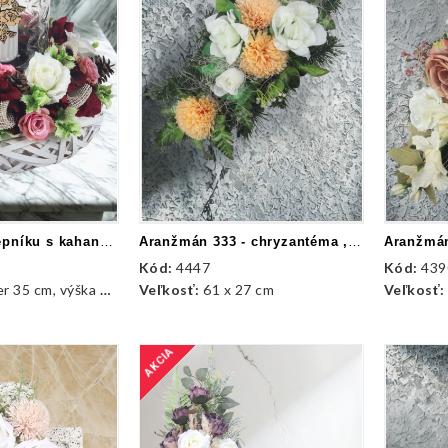
Aranžmán v črepníku s kahancom
Aranžmán 333 - chryzantéma , ruže
Kód:
4447
Kód:
439
 35 cm, výška 44cm
Veľkosť:
61 x 27 cm
Veľkosť
AKCIA