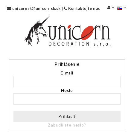
unicornsk@unicornsk.sk
|
Kontaktujte nás
Prihlásenie
E-mail
Heslo
Prihlásiť
Zabudli ste heslo?