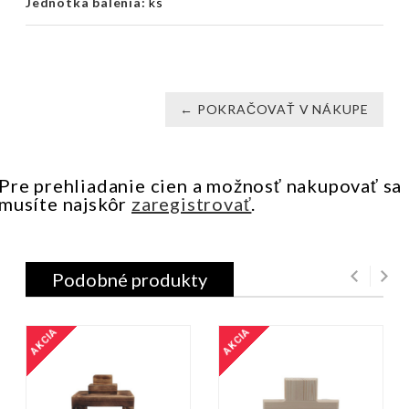
Jednotka balenia:
ks
← POKRAČOVAŤ V NÁKUPE
Pre prehliadanie cien a možnosť nakupovať sa
musíte najskôr
zaregistrovať
.
Podobné produkty
AKCIA
AKCIA