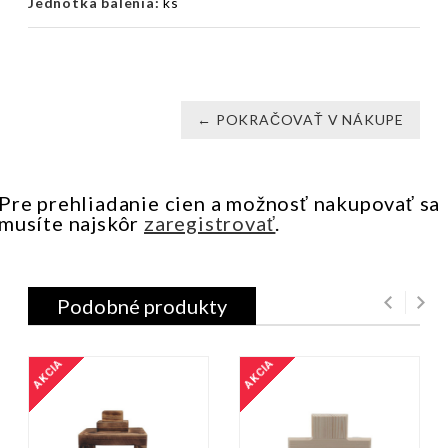
Jednotka balenia:
ks
← POKRAČOVAŤ V NÁKUPE
Pre prehliadanie cien a možnosť nakupovať sa
musíte najskôr
zaregistrovať
.
Podobné produkty
AKCIA
AKCIA