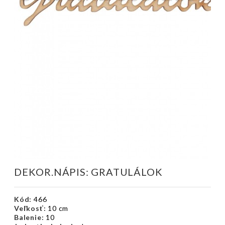
DEKOR.NÁPIS: GRATULÁLOK
Kód:
466
Veľkosť:
10 cm
Balenie:
10