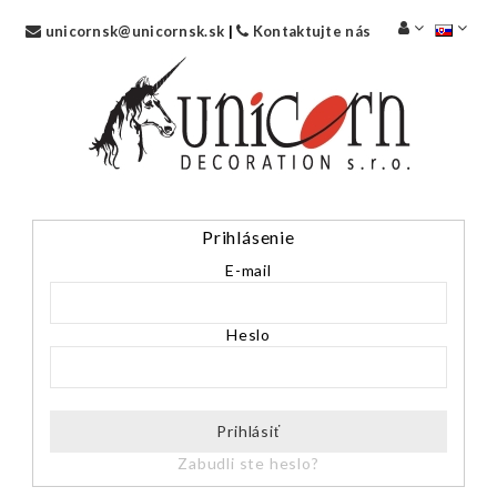
unicornsk@unicornsk.sk
|
Kontaktujte nás
Prihlásenie
E-mail
Heslo
Prihlásiť
Zabudli ste heslo?