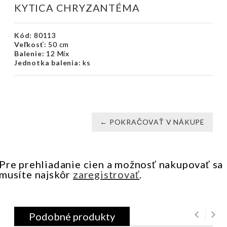
KYTICA CHRYZANTÉMA
Kód:
80113
Veľkosť:
50 cm
Balenie:
12 Mix
Jednotka balenia:
ks
← POKRAČOVAŤ V NÁKUPE
Pre prehliadanie cien a možnosť nakupovať sa
musíte najskôr
zaregistrovať
.
Podobné produkty