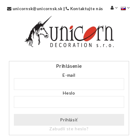
unicornsk@unicornsk.sk
|
Kontaktujte nás
Prihlásenie
E-mail
Heslo
Prihlásiť
Zabudli ste heslo?