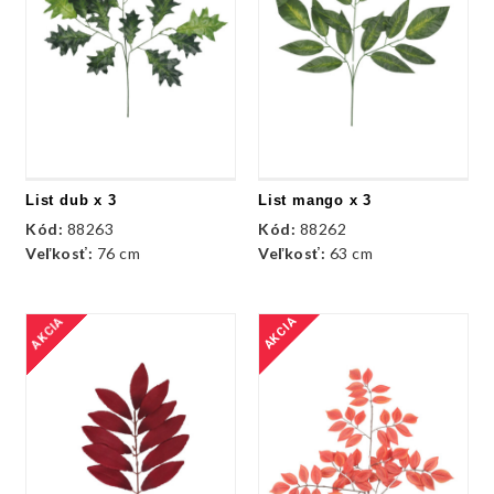
List dub x 3
List mango x 3
Kód:
88263
Kód:
88262
Veľkosť:
76 cm
Veľkosť:
63 cm
AKCIA
AKCIA