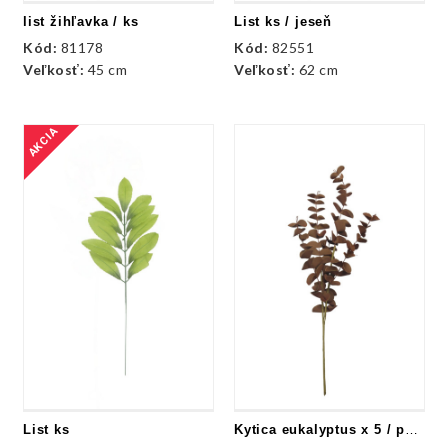
list žihľavka / ks
List ks / jeseň
Kód:
81178
Kód:
82551
Veľkosť:
45 cm
Veľkosť:
62 cm
AKCIA
List ks
Kytica eukalyptus x 5 / pena