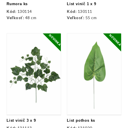
Rumora ks
List vinič 1 x 9
Kód:
130114
Kód:
130111
Veľkosť:
48 cm
Veľkosť:
55 cm
NOVINKA
NOVINKA
List vinič 3 x 9
List pothos ks
Kód:
131113
Kód:
131020