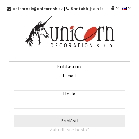
unicornsk@unicornsk.sk
|
Kontaktujte nás
Prihlásenie
E-mail
Heslo
Prihlásiť
Zabudli ste heslo?