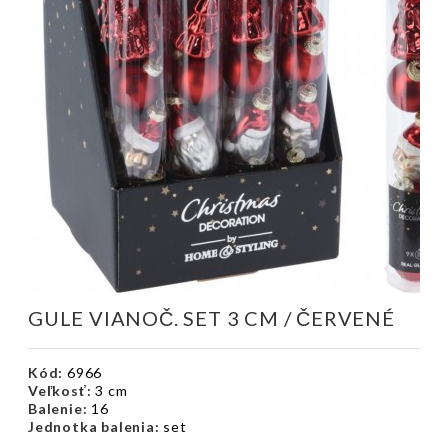
GULE VIANOČ. SET 3 CM / ČERVENÉ
Kód:
6966
Veľkosť:
3 cm
Balenie:
16
Jednotka balenia:
set