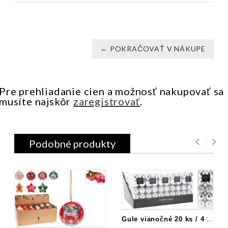
← POKRAČOVAŤ V NÁKUPE
Pre prehliadanie cien a možnosť nakupovať sa
musíte najskôr
zaregistrovať
.
Podobné produkty
Gule vianočné 20 ks / 4 cm