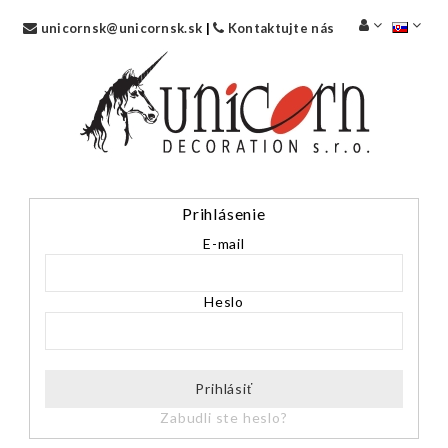
unicornsk@unicornsk.sk
|
Kontaktujte nás
Prihlásenie
E-mail
Heslo
Prihlásiť
Zabudli ste heslo?