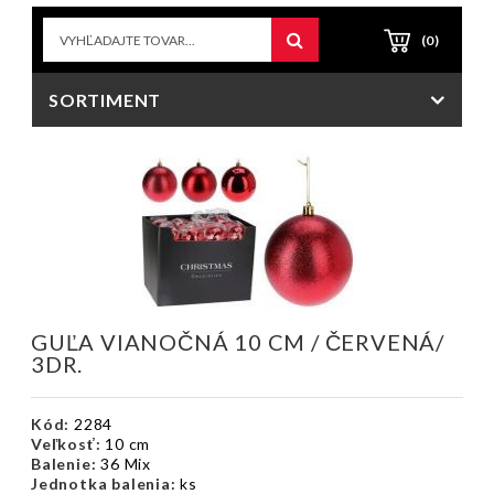
(0)
SORTIMENT
GUĽA VIANOČNÁ 10 CM / ČERVENÁ/
3DR.
Kód:
2284
Veľkosť:
10 cm
Balenie:
36 Mix
Jednotka balenia:
ks