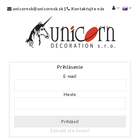
unicornsk@unicornsk.sk
|
Kontaktujte nás
Prihlásenie
E-mail
Heslo
Prihlásiť
Zabudli ste heslo?