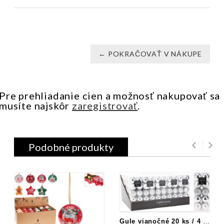
← POKRAČOVAŤ V NÁKUPE
Pre prehliadanie cien a možnosť nakupovať sa
musíte najskôr
zaregistrovať
.
Podobné produkty
Gule vianočné 20 ks / 4 cm