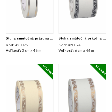
Stuha smútočná prázdna - biela + zlatá
Stuha smútočná prázdna - biela + čierna
Kód:
420075
Kód:
420074
Veľkosť:
3 cm x 46 m
Veľkosť:
6 cm x 46 m
NOVINKA
NOVINKA