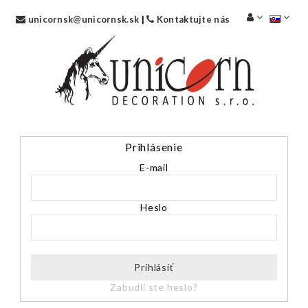
unicornsk@unicornsk.sk
|
Kontaktujte nás
Prihlásenie
E-mail
Heslo
Prihlásiť
Zabudli ste heslo?