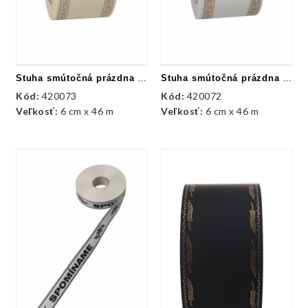
Stuha smútočná prázdna - maslová + zlatá
Stuha smútočná prázdna - biela + zlatá
Kód:
420073
Kód:
420072
Veľkosť:
6 cm x 46 m
Veľkosť:
6 cm x 46 m