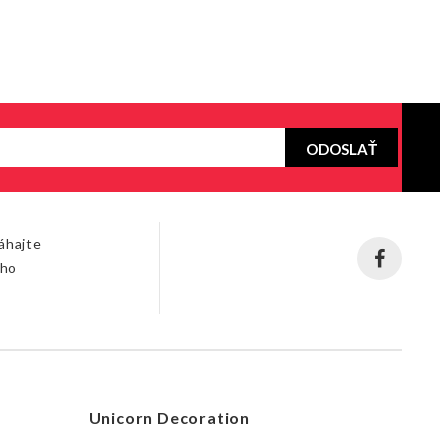
ODOSLAŤ
áhajte
šho
Unicorn Decoration