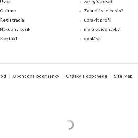
Úvod
zaregistrovať
O firme
Zabudli ste heslo?
Registrácia
upraviť profil
Nákupný koší­k
moje objednávky
Kontakt
odhlásiť
vod
Obchodné podmienky
Otázky a odpovede
Site Map