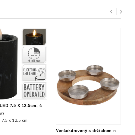
Sviečka LED 7.5 X 12.5cm, čierny mramor
60
:
7.5 x 12.5 cm
Venčekdrevený s držiakom na sviečky