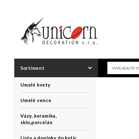
Sortiment
Umelé kvety
Umelé vence
Vázy, keramika,
sklo,porcelán
Listy a doplnky do kytíc