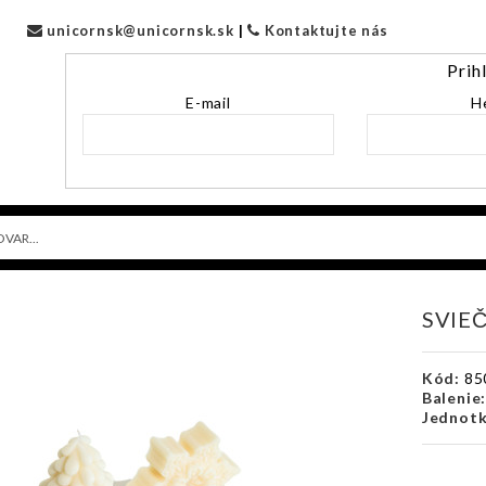
unicornsk@unicornsk.sk
|
Kontaktujte nás
Prih
E-mail
H
SVIE
Kód:
85
Balenie
Jednotk