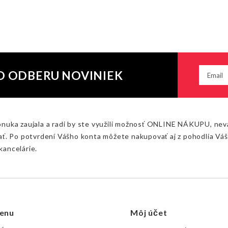
O ODBERU NOVINIEK
onuka zaujala a radi by ste využili možnosť ONLINE NÁKUPU, nev
ať. Po potvrdení Vášho konta môžete nakupovať aj z pohodlia Vá
kancelárie.
enu
Môj účet