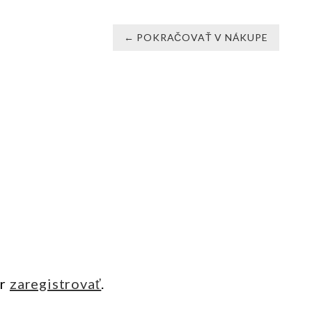
← POKRAČOVAŤ V NÁKUPE
ôr
zaregistrovať
.