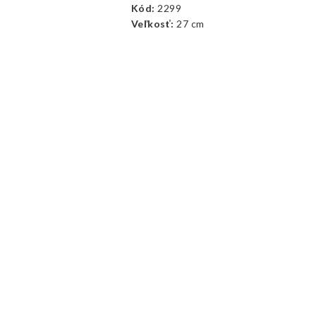
Kód:
2299
K
Veľkosť:
27 cm
Ve