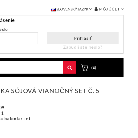
MÔJ ÚČET
SLOVENSKÝ JAZYK
lásenie
eslo
Prihlásiť
Zabudli ste heslo?
(0)
ČKA SÓJOVÁ VIANOČNÝ SET Č. 5
09
:
1
a balenia:
set