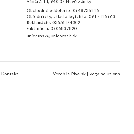
Viničná 14, 940 02 Nové Zámky
Obchodné oddelenie:
0948736815
Objednávky, sklad a logistika:
0917415963
Reklamácie:
035/6424302
Fakturácia:
0905837820
unicornsk@unicornsk.sk
Kontakt
Vyrobila
Pixa.sk |
vega solutions