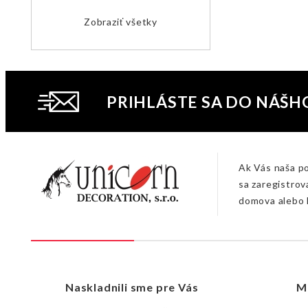
Zobraziť všetky
PRIHLÁSTE SA DO NÁŠH
Ak Vás naša p
sa zaregistrov
domova alebo 
Naskladnili sme pre Vás
M