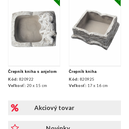
Črepník kniha s anjelom
Črepník kniha
Kód:
820922
Kód:
820925
Veľkosť:
20 x 15 cm
Veľkosť:
17 x 16 cm
Akciový tovar
Novinky