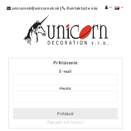
unicornsk@unicornsk.sk
|
Kontaktujte nás
Prihlásenie
E-mail
Heslo
Prihlásiť
Zabudli ste heslo?