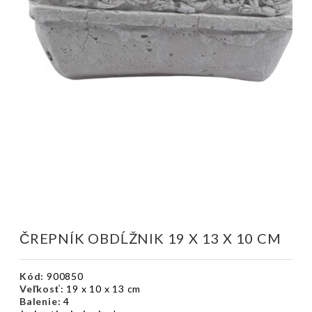
ČREPNÍK OBDĹŽNIK 19 X 13 X 10 CM
Kód:
900850
Veľkosť:
19 x 10 x 13 cm
Balenie:
4