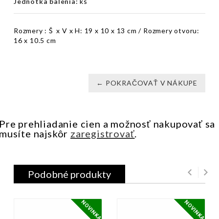
Jednotka balenia:
ks
Rozmery : Š x V x H: 19 x 10 x 13 cm / Rozmery otvoru:
16 x 10.5 cm
← POKRAČOVAŤ V NÁKUPE
Pre prehliadanie cien a možnosť nakupovať sa
musíte najskôr
zaregistrovať
.
Podobné produkty
NOVINKA
NOVINKA