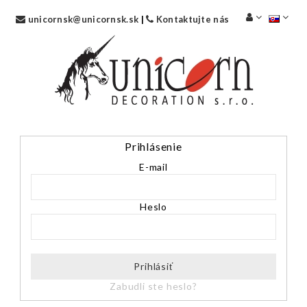
unicornsk@unicornsk.sk
|
Kontaktujte nás
Prihlásenie
E-mail
Heslo
Prihlásiť
Zabudli ste heslo?