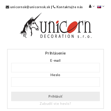
unicornsk@unicornsk.sk
|
Kontaktujte nás
Prihlásenie
E-mail
Heslo
Prihlásiť
Zabudli ste heslo?