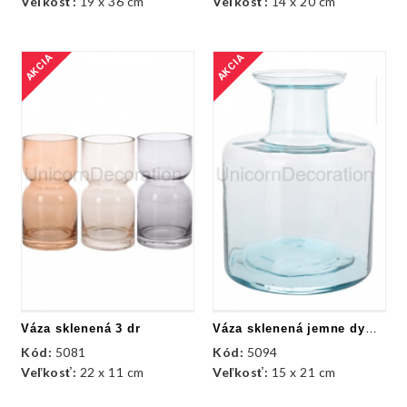
Veľkosť:
19 x 36 cm
Veľkosť:
14 x 20 cm
AKCIA
AKCIA
Váza sklenená 3 dr
Váza sklenená jemne dymová
Kód:
5081
Kód:
5094
Veľkosť:
22 x 11 cm
Veľkosť:
15 x 21 cm