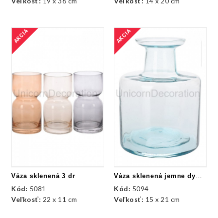
Veľkosť:
19 x 36 cm
Veľkosť:
14 x 20 cm
AKCIA
AKCIA
Váza sklenená 3 dr
Váza sklenená jemne dymová
Kód:
5081
Kód:
5094
Veľkosť:
22 x 11 cm
Veľkosť:
15 x 21 cm