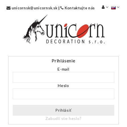
unicornsk@unicornsk.sk
|
Kontaktujte nás
Prihlásenie
E-mail
Heslo
Prihlásiť
Zabudli ste heslo?